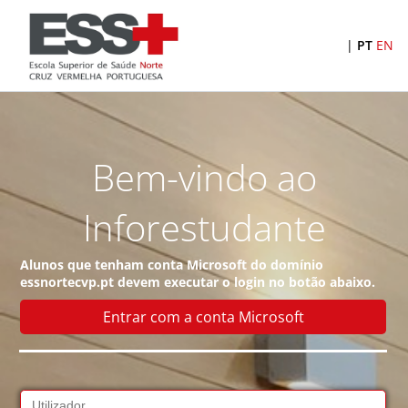
|
PT
EN
Bem-vindo ao
Inforestudante
Alunos que tenham conta
Microsoft
do domínio
essnortecvp.pt
devem executar o login no botão abaixo.
Entrar com a conta Microsoft